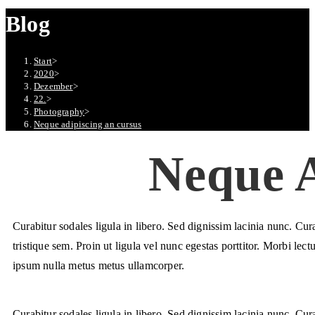
Blog
Start
>
2020
>
Dezember
>
22.
>
Photography
>
Neque adipiscing an cursus
Neque A
Curabitur sodales ligula in libero. Sed dignissim lacinia nunc. Cu
tristique sem. Proin ut ligula vel nunc egestas porttitor. Morbi lectu
ipsum nulla metus metus ullamcorper.
Curabitur sodales ligula in libero. Sed dignissim lacinia nunc. Cu