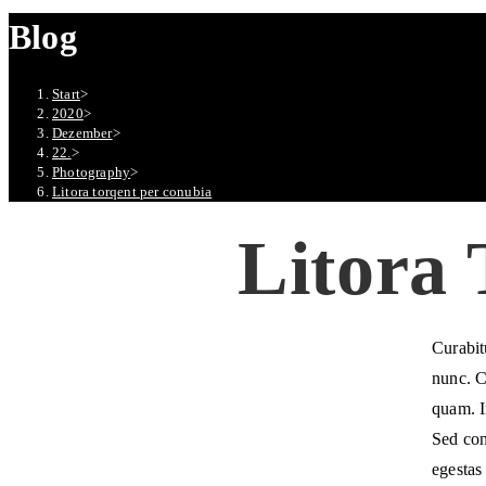
Blog
Start
>
2020
>
Dezember
>
22.
>
Photography
>
Litora torqent per conubia
Litora
Curabit
nunc. C
quam. I
Sed con
egestas 